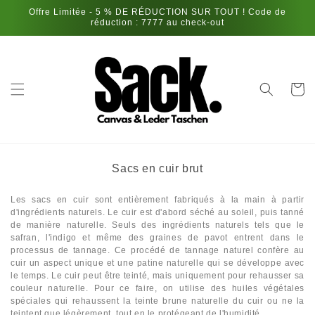
et
Offre Limitée - 5 % DE RÉDUCTION SUR TOUT ! Code de
passer
réduction : 7777 au check-out
au
contenu
Panier
C
Sacs en cuir brut
o
l
Les sacs en cuir sont entièrement fabriqués à la main à partir
l
d'ingrédients naturels. Le cuir est d'abord séché au soleil, puis tanné
e
de manière naturelle. Seuls des ingrédients naturels tels que le
c
safran, l'indigo et même des graines de pavot entrent dans le
processus de tannage. Ce procédé de tannage naturel confère au
t
cuir un aspect unique et une patine naturelle qui se développe avec
i
le temps. Le cuir peut être teinté, mais uniquement pour rehausser sa
o
couleur naturelle. Pour ce faire, on utilise des huiles végétales
n
spéciales qui rehaussent la teinte brune naturelle du cuir ou ne la
:
teintent que légèrement, tout en le protégeant de l'humidité.