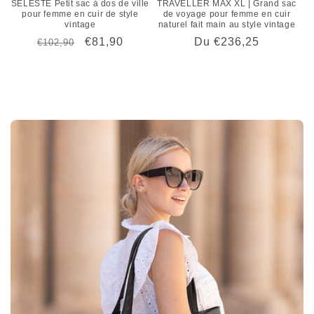
SELESTE Petit sac à dos de ville
TRAVELLER MAX XL | Grand sac
pour femme en cuir de style
de voyage pour femme en cuir
vintage
naturel fait main au style vintage
Prix
Prix
€81,90
Prix
Du €236,25
€102,90
habituel
promotionnel
habituel