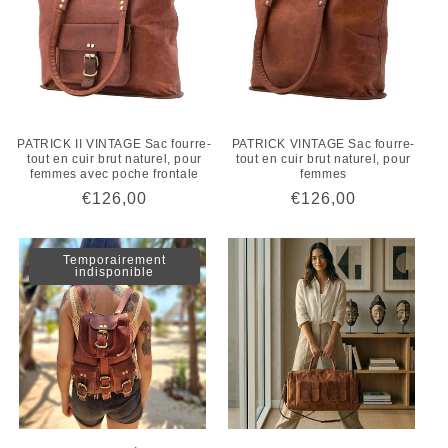
PATRICK II VINTAGE Sac fourre-
PATRICK VINTAGE Sac fourre-
tout en cuir brut naturel, pour
tout en cuir brut naturel, pour
femmes avec poche frontale
femmes
Prix
€126,00
Prix
€126,00
habituel
habituel
Temporairement
indisponible