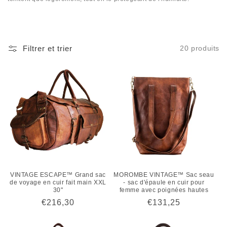
Filtrer et trier
20 produits
VINTAGE ESCAPE™ Grand sac
MOROMBE VINTAGE™ Sac seau
de voyage en cuir fait main XXL
- sac d'épaule en cuir pour
30"
femme avec poignées hautes
Prix
€216,30
Prix
€131,25
habituel
habituel