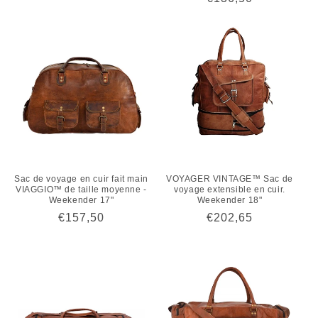
habituel
Sac de voyage en cuir fait main
VOYAGER VINTAGE™ Sac de
VIAGGIO™ de taille moyenne -
voyage extensible en cuir.
Weekender 17"
Weekender 18"
Prix
€157,50
Prix
€202,65
habituel
habituel