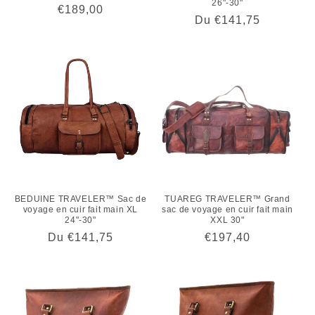
26"-30"
Prix
€189,00
Prix
Du €141,75
habituel
habituel
BEDUINE TRAVELER™ Sac de
TUAREG TRAVELER™ Grand
voyage en cuir fait main XL
sac de voyage en cuir fait main
24"-30"
XXL 30"
Prix
Du €141,75
Prix
€197,40
habituel
habituel