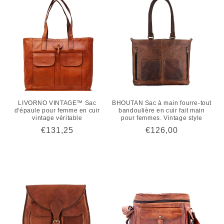
LIVORNO VINTAGE™ Sac
BHOUTAN Sac à main fourre-tout
d'épaule pour femme en cuir
bandoulière en cuir fait main
vintage véritable
pour femmes. Vintage style
Prix
€131,25
Prix
€126,00
habituel
habituel