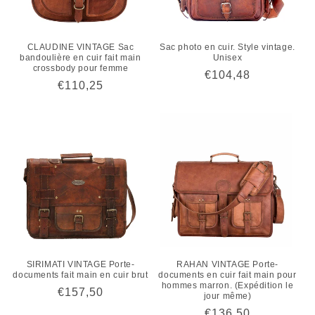
CLAUDINE VINTAGE Sac
Sac photo en cuir. Style vintage.
bandoulière en cuir fait main
Unisex
crossbody pour femme
Prix
€104,48
Prix
€110,25
habituel
habituel
SIRIMATI VINTAGE Porte-
RAHAN VINTAGE Porte-
documents fait main en cuir brut
documents en cuir fait main pour
hommes marron. (Expédition le
Prix
€157,50
jour même)
habituel
Prix
€136,50