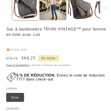
Sac à bandoulière TRIAN VINTAGE™ pour femme
en toile avec cuir
STOCK BAS
Prix
Prix
€68,25
€78,75
En vente
habituel
promotionnel
Frais d'expédition
calculés à l'étape de paiement.
5 % DE RÉDUCTION
. Entrez le code de réduction
7777 dans check-out
couleur
Gris
Quantité