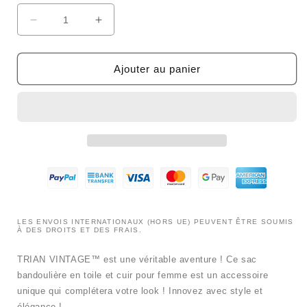
Réduire
Augmenter
la
la
quantité
quantité
de
de
Ajouter au panier
Sac
Sac
à
à
bandoulière
bandoulière
TRIAN
TRIAN
VINTAGE™
VINTAGE™
pour
pour
femme
femme
en
en
toile
toile
avec
avec
LES ENVOIS INTERNATIONAUX (HORS UE) PEUVENT ÊTRE SOUMIS
cuir
cuir
À DES DROITS ET DES FRAIS.
TRIAN VINTAGE™ est une véritable aventure ! Ce sac
bandoulière en toile et cuir pour femme est un accessoire
unique qui complétera votre look ! Innovez avec style et
élégance !